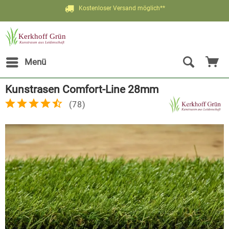
Kostenloser Versand möglich**
Jetzt bis zu 20% Rabatt sichern
Menü
Kunstrasen Comfort-Line 28mm
(
78
)