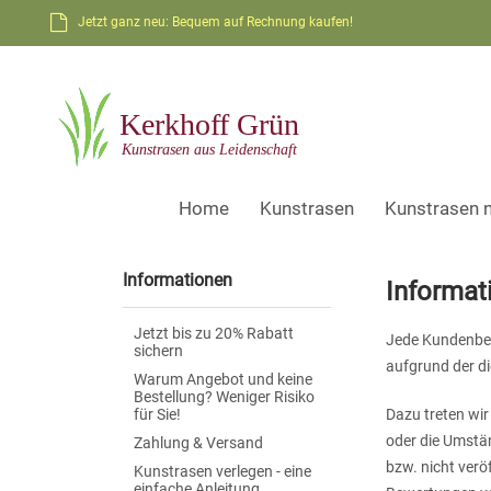
Jetzt ganz neu: Bequem auf Rechnung kaufen!
Home
Kunstrasen
Kunstrasen 
Informationen
Informat
Jetzt bis zu 20% Rabatt
Jede Kundenbew
sichern
aufgrund der die
Warum Angebot und keine
Bestellung? Weniger Risiko
für Sie!
Dazu treten wir
oder die Umstän
Zahlung & Versand
bzw. nicht verö
Kunstrasen verlegen - eine
einfache Anleitung