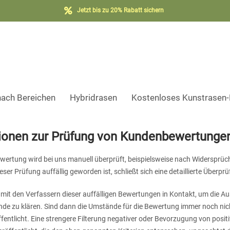
Jetzt bis zu 20% Rabatt sichern
nach Bereichen
Hybridrasen
Kostenloses Kunstrasen
ionen zur Prüfung von Kundenbewertunge
ertung wird bei uns manuell überprüft, beispielsweise nach Widersprüch
ser Prüfung auffällig geworden ist, schließt sich eine detaillierte Überprüf
 mit den Verfassern dieser auffälligen Bewertungen in Kontakt, um die A
de zu klären. Sind dann die Umstände für die Bewertung immer noch nicht
ffentlicht. Eine strengere Filterung negativer oder Bevorzugung von posit