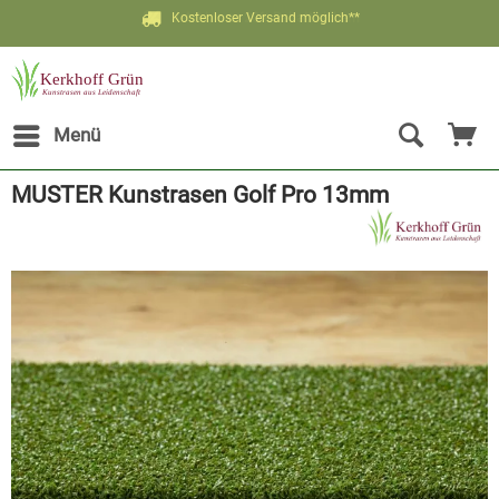
Kostenloser Versand möglich**
Jetzt bis zu 20% Rabatt sichern
Menü
MUSTER Kunstrasen Golf Pro 13mm