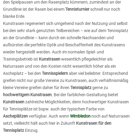
den Spielpausen um den Rasenplatz kümmern, zumindest an der
Grundlinie ist der Rasen bei einem
Tennisturnier
schnell nur noch
blanke Erde.
Kunstrasen regeneriert sich umgehend nach der Nutzung und selbst
bei den sehr stark genutzten Teilbereichen – wie auf dem Tennisplatz
an der Grundlinie – kann durch ein schnelle Nachsanden und
aufbürsten die perfekte Optik und Beschaffenheit des Kunstrasens
wieder hergestellt werden. Auch im normalen Spiel- und
Trainingsbetrieb ist
Kunstrasen
wesentlich pflegeleichter als
Naturrasen und von den Kosten nicht wesentlich höher als ein
Ascheplatz – bei den
Tennisspielern
aber viel beliebter. Entsprechend
greifen nicht nur große Vereine zu Kunstrasen, auch verhältnismäßig
kleine Vereine greifen daher für ihren
Tennisplatz
gerne zu
hochwertigem Kunstrasen
. Bei der farblichen Gestaltung bietet
Kunstrasen
zahlreiche Möglichkeiten, denn hochwertiger Kunstrasen
für Tennisplätze ist bspw. auch der typischen Farbe von
Ascheplätzen
verfügbar. Auch wenn
Wimbledon
noch auf Naturrasen
setzt, vielleicht hält auch hier in Zukunft
Kunstrasen für den
Tennisplatz
Einzug.