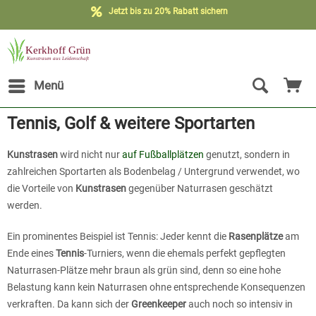
Jetzt bis zu 20% Rabatt sichern
Menü
Tennis, Golf & weitere Sportarten
Kunstrasen
wird nicht nur
auf Fußballplätzen
genutzt, sondern in
zahlreichen Sportarten als Bodenbelag / Untergrund verwendet, wo
die Vorteile von
Kunstrasen
gegenüber Naturrasen geschätzt
werden.
Ein prominentes Beispiel ist Tennis: Jeder kennt die
Rasenplätze
am
Ende eines
Tennis
-Turniers, wenn die ehemals perfekt gepflegten
Naturrasen-Plätze mehr braun als grün sind, denn so eine hohe
Belastung kann kein Naturrasen ohne entsprechende Konsequenzen
verkraften. Da kann sich der
Greenkeeper
auch noch so intensiv in