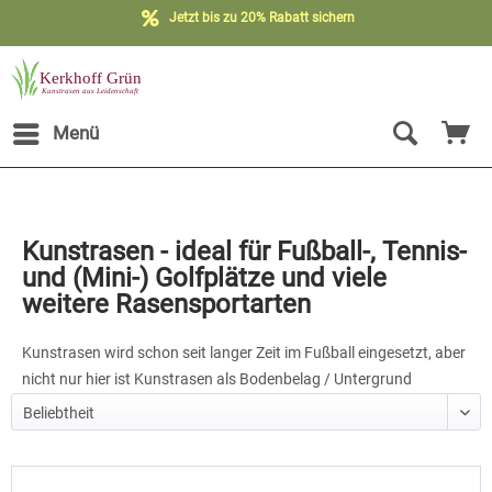
Jetzt bis zu 20% Rabatt sichern
Menü
Kunstrasen - ideal für Fußball-, Tennis-
und (Mini-) Golfplätze und viele
weitere Rasensportarten
Kunstrasen wird schon seit langer Zeit im Fußball eingesetzt, aber
nicht nur hier ist Kunstrasen als Bodenbelag / Untergrund
geschätzt. Die zahlreichen Vorteile von Kunstrasen gegenüber
Naturrasen sorgen in vielen Rasensportarten dafür, dass der
klassische Naturrasen dem Kunstrasen immer häufiger weichen
muss. Gerne können Sie auch direkt ein kostenloses Kunstrasen-