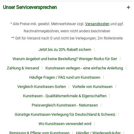
beim Tennis, Hockey oder Fußball sorgt Kunstrasen für ein
Unser Serviceversprechen
gleichbleibend gutes Erlebnis auf Kunstrasen und verringert
oftmals noch das Verletzungsrisiko.
* Alle Preise inkl. gesetzl. Mehrwertsteuer zzgl.
Versandkosten
und ggf.
Nachnahmegebühren, wenn nicht anders beschrieben
Viel weniger Pflege notwendig als für Naturrasen
** Gilt für Versand nach D und nicht bei Verlegungen; 2m Rollenbreite
Ein entscheidender Vorteil für Kunstrasen ist die wenige Pflege, die
Jetzt bis zu 20% Rabatt sichern
benötigt wird. Ein Kunstrasenplatz muss nicht gemäht, gedüngt,
bewässert werden – lediglich das aufbürsten mit einem Besen
Warum Angebot und keine Bestellung? Weniger Risiko für Sie!
sollte regelmäßig erledigt werden, aber viel mehr ist für die
Pflege
Zahlung & Versand
Kunstrasen verlegen - eine einfache Anleitung
von Kunstrasen
nicht notwendig. Das spart im laufenden Betrieb
Häufige Fragen / FAQ rund um Kunstrasen
sehr viele Kosten und die Greenkeeper können sich anderen
Aufgaben widmen.
Vergleich Kunstrasen-Sorten
Vorteile von Kunstrasen
Kunstrasen - Qualitätsmerkmale & Eigenschaften
Die Nachteile von Kunstrasen für
Preisvergleich Kunstrasen - Naturrasen
Sportplätze
Günstige Kunstrasen-Verlegung für Deutschland & Schweiz
Neben den oben genannten Vorteilen von Kunstrasen gibt es
Wo Kunstrasen verwendet wird
ebenso vermeintliche Nachteile von Kunstrasen, die sich bei
Reinigung & Pflege vom Kunstrasen
Händler / Wiederverkäufer