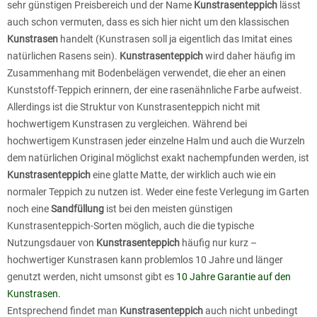
sehr günstigen Preisbereich und der Name
Kunstrasenteppich
lässt
auch schon vermuten, dass es sich hier nicht um den klassischen
Kunstrasen
handelt (Kunstrasen soll ja eigentlich das Imitat eines
natürlichen Rasens sein).
Kunstrasenteppich
wird daher häufig im
Zusammenhang mit Bodenbelägen verwendet, die eher an einen
Kunststoff-Teppich erinnern, der eine rasenähnliche Farbe aufweist.
Allerdings ist die Struktur von Kunstrasenteppich nicht mit
hochwertigem Kunstrasen zu vergleichen. Während bei
hochwertigem Kunstrasen jeder einzelne Halm und auch die Wurzeln
dem natürlichen Original möglichst exakt nachempfunden werden, ist
Kunstrasenteppich
eine glatte Matte, der wirklich auch wie ein
normaler Teppich zu nutzen ist. Weder eine feste Verlegung im Garten
noch eine
Sandfüllung
ist bei den meisten günstigen
Kunstrasenteppich-Sorten möglich, auch die die typische
Nutzungsdauer von
Kunstrasenteppich
häufig nur kurz –
hochwertiger Kunstrasen kann problemlos 10 Jahre und länger
genutzt werden, nicht umsonst gibt es
10 Jahre Garantie auf den
Kunstrasen.
Entsprechend findet man
Kunstrasenteppich
auch nicht unbedingt