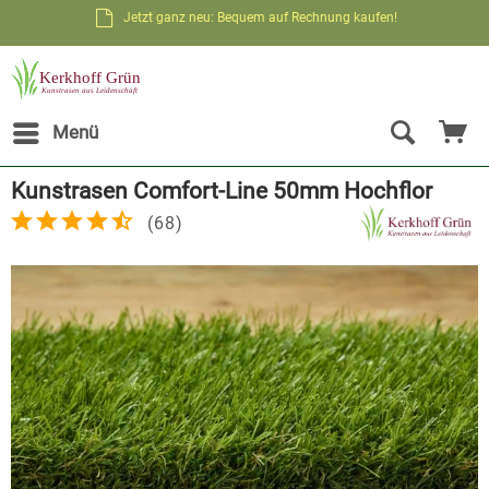
Jetzt ganz neu: Bequem auf Rechnung kaufen!
Kostenloser Versand möglich**
Menü
Kunstrasen Comfort-Line 50mm Hochflor
(
68
)