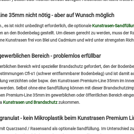
ne 35mm nicht nötig - aber auf Wunsch möglich
 es ist nicht unbedingt erforderlich, die optionale
Kunstrasen-Sandfüllu
an den Bodenbelag gestellt. Um diesen gerecht zu werden, muss der Rase
e Kunstrasen frei von Blei und Cadmium und wird unter strengsten Richtl
ewerblichen Bereich - problemlos erfüllbar
rblichen Bereich wird spezieller Brandschutz gefordert, den der Bodenbel
stimmungen Cfl-s1 (schwer entflammbarer Bodenbelag) und ist damit auc
lung verzichten oder bspw. den Kunstrasen Premium-Line 35mm im Innen
 werden. Selbst ohne eine Sandfüllung können mit dieser Brandschutzim
 Premium-Line 35mm im gewerblichen oder öffentlichen Bereich eingesetz
ma
Kunstrasen und Brandschutz
zukommen.
ranulat - kein Mikroplastik beim Kunstrasen Premium L
mit Quarzsand / Rasensand als optionale Sandfüllung. Im Unterschied zu 