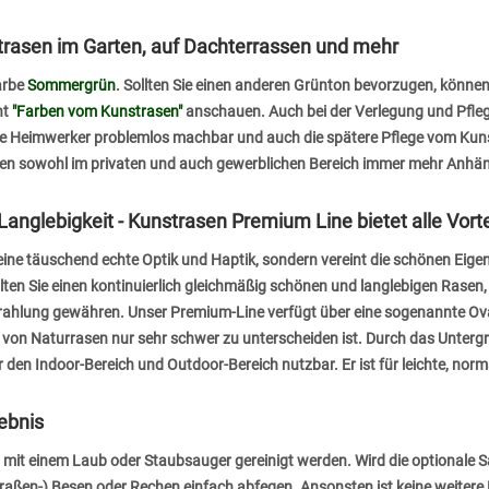
strasen im Garten, auf Dachterrassen und mehr
arbe
Sommergrün
. Sollten Sie einen anderen Grünton bevorzugen, können 
ht
"Farben vom Kunstrasen"
anschauen. Auch bei der Verlegung und Pfle
te Heimwerker problemlos machbar und auch die spätere Pflege vom Kuns
asen sowohl im privaten und auch gewerblichen Bereich immer mehr Anhän
anglebigkeit - Kunstrasen Premium Line bietet alle Vorte
eine täuschend echte Optik und Haptik, sondern vereint die schönen Eig
ten Sie einen kontinuierlich gleichmäßig schönen und langlebigen Rasen, 
trahlung gewähren. Unser Premium-Line verfügt über eine sogenannte Ova
n Naturrasen nur sehr schwer zu unterscheiden ist. Durch das Untergras
 den Indoor-Bereich und Outdoor-Bereich nutzbar. Er ist für leichte, norm
ebnis
n mit einem Laub oder Staubsauger gereinigt werden. Wird die optionale S
raßen-) Besen oder Rechen einfach abfegen. Ansonsten ist keine weitere