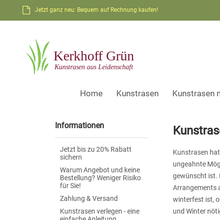
Jetzt ganz neu: Bequem auf Rechnung kaufen!
Home
Kunstrasen
Kunstrasen 
Informationen
Kunstras
Jetzt bis zu 20% Rabatt
Kunstrasen hat 
sichern
ungeahnte Mögli
Warum Angebot und keine
gewünscht ist.
Bestellung? Weniger Risiko
für Sie!
Arrangements a
Zahlung & Versand
winterfest ist,
Kunstrasen verlegen - eine
und Winter nötig
einfache Anleitung