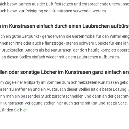
sich bspw. Samen aus der Luft festsetzen und entsprechende unerwünsc
uch bspw. zur Reinigung von Kunstrasen verwendet werden.
n im Kunstrasen einfach durch einen Laubrechen aufbürs
uch ein guter Zeitpunkt - gerade wenn die Gartenmöbel für den Winter ei
nnenschirme oder auch Pflanztröge - stehen schwere Objekte für eine län
r Druckstellen. Anders als bei Naturrasen, der dort häufig komplett ab
 an diesen Stellen einfach wieder mit einem Laubrechen aufbürsten.
len oder sonstige Löcher im Kunstrasen ganz einfach er
 im Zuge einer Grillparty im Sommer zum Schmelzstellen Kunstrasen gekom
sen zu entfernen und ein Austausch dieser Stellen ist die beste Lösung.
nn man ein passendes Stück zurechtschneiden und dann an der geschmol
ür Kunstrasen-Verlegung stehen hier auch gerne mit Rat und Tat zu Seit
, finden Sie
hier
.