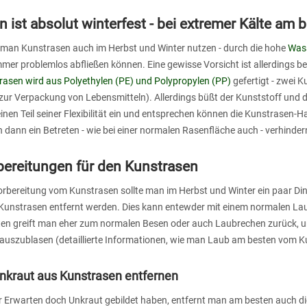
 ist absolut winterfest - bei extremer Kälte am 
n man Kunstrasen auch im Herbst und Winter nutzen - durch die hohe
Wass
mer problemlos abfließen können. Eine gewisse Vorsicht ist allerdings b
rasen wird aus Polyethylen (PE) und Polypropylen (PP)
gefertigt - zwei K
ur Verpackung von Lebensmitteln). Allerdings büßt der Kunststoff und d
nen Teil seiner Flexibilität ein und entsprechen können die Kunstrasen-
n dann ein Betreten - wie bei einer normalen Rasenfläche auch - verhindern
bereitungen für den Kunstrasen
orbereitung vom Kunstrasen sollte man im Herbst und Winter ein paar Di
Kunstrasen entfernt werden. Dies kann entewder mit einem normalen Lau
en greift man eher zum normalen Besen oder auch Laubrechen zurück, u
auszublasen (detaillierte Informationen, wie man Laub am besten vom Ku
kraut aus Kunstrasen entfernen
er Erwarten doch Unkraut gebildet haben, entfernt man am besten auch d