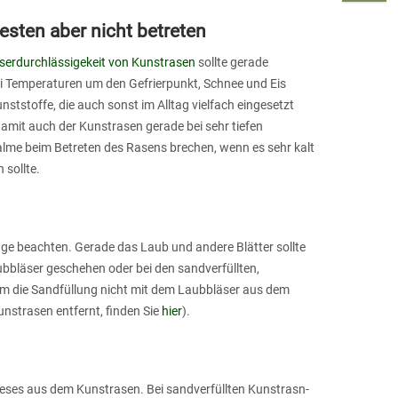
besten aber nicht betreten
erdurchlässigekeit von Kunstrasen
sollte gerade
ei Temperaturen um den Gefrierpunkt, Schnee und Eis
unststoffe, die auch sonst im Alltag vielfach eingesetzt
amit auch der Kunstrasen gerade bei sehr tiefen
Halme beim Betreten des Rasens brechen, wenn es sehr kalt
 sollte.
nge beachten. Gerade das Laub und andere Blätter sollte
bbläser geschehen oder bei den sandverfüllten,
m die Sandfüllung nicht mit dem Laubbläser aus dem
nstrasen entfernt, finden Sie
hier
).
ieses aus dem Kunstrasen. Bei sandverfüllten Kunstrasn-