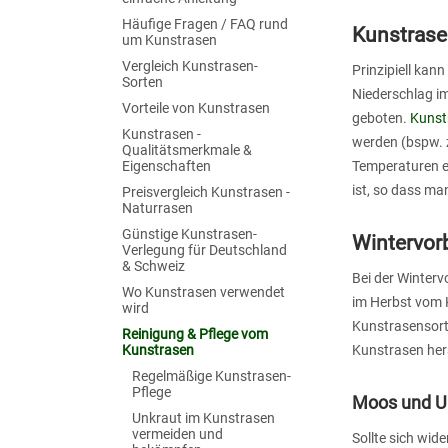
Häufige Fragen / FAQ rund
Kunstrasen
um Kunstrasen
Vergleich Kunstrasen-
Prinzipiell kan
Sorten
Niederschlag im
Vorteile von Kunstrasen
geboten.
Kunst
Kunstrasen -
werden (bspw. z
Qualitätsmerkmale &
Eigenschaften
Temperaturen ei
ist, so dass ma
Preisvergleich Kunstrasen -
Naturrasen
Günstige Kunstrasen-
Wintervor
Verlegung für Deutschland
& Schweiz
Bei der Winterv
Wo Kunstrasen verwendet
im Herbst vom 
wird
Kunstrasensort
Reinigung & Pflege vom
Kunstrasen
Kunstrasen her
Regelmäßige Kunstrasen-
Pflege
Moos und Un
Unkraut im Kunstrasen
vermeiden und
Sollte sich wid