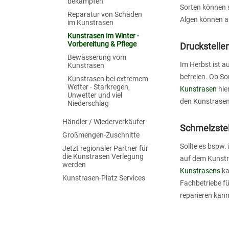
bekämpfen
Sorten können 
Reparatur von Schäden
Algen können a
im Kunstrasen
Kunstrasen im Winter -
Vorbereitung & Pflege
Druckstelle
Bewässerung vom
Im Herbst ist a
Kunstrasen
befreien. Ob So
Kunstrasen bei extremem
Wetter - Starkregen,
Kunstrasen
hie
Unwetter und viel
den Kunstrasen
Niederschlag
Händler / Wiederverkäufer
Schmelzstel
Großmengen-Zuschnitte
Sollte es bspw.
Jetzt regionaler Partner für
die Kunstrasen Verlegung
auf dem Kunstra
werden
Kunstrasens
ka
Kunstrasen-Platz Services
Fachbetriebe f
reparieren kann