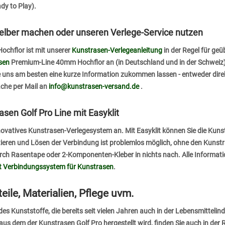
dy to Play).
elber machen oder unseren Verlege-Service nutzen
chflor ist mit unserer
Kunstrasen-Verlegeanleitung
in der Regel für g
sen
Premium-Line 40mm Hochflor an (in Deutschland und in der Schweiz)
ns am besten eine kurze Information zukommen lassen - entweder direk
che per Mail an
info@kunstrasen-versand.de
.
sen Golf Pro Line mit Easyklit
innovatives Kunstrasen-Verlegesystem an. Mit Easyklit können Sie die Ku
ieren und Lösen der Verbindung ist problemlos möglich, ohne den Kunstra
urch Rasentape oder 2-Komponenten-Kleber in nichts nach. Alle Informat
it Verbindungssystem für Kunstrasen
.
teile, Materialien, Pflege uvm.
es Kunststoffe, die bereits seit vielen Jahren auch in der Lebensmitteli
us dem der Kunstrasen Golf Pro hergestellt wird, finden Sie auch in der 