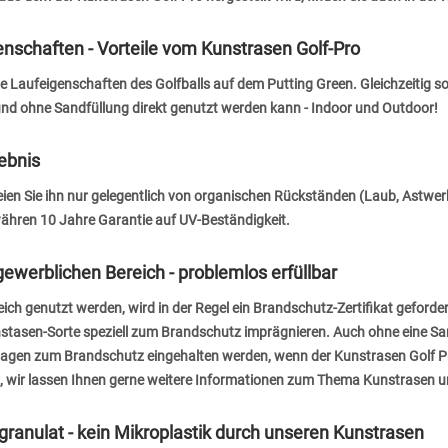
enschaften - Vorteile vom Kunstrasen Golf-Pro
 Laufeigenschaften des Golfballs auf dem Putting Green. Gleichzeitig s
und ohne Sandfüllung direkt genutzt werden kann - Indoor und Outdoor!
ebnis
reien Sie ihn nur gelegentlich von organischen Rückständen (Laub, Astwer
währen 10 Jahre Garantie auf UV-Beständigkeit.
ewerblichen Bereich - problemlos erfüllbar
ch genutzt werden, wird in der Regel ein Brandschutz-Zertifikat geforde
tasen-Sorte speziell zum Brandschutz imprägnieren. Auch ohne eine Sa
agen zum Brandschutz eingehalten werden, wenn der Kunstrasen Golf Pr
r an, wir lassen Ihnen gerne weitere Informationen zum Thema Kunstras
ranulat - kein Mikroplastik durch unseren Kunstrasen