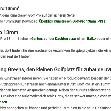
 Pro 13mm"
it dem Kunstrasen Golf Pro auf der sicheren Seite!
f-Pro 13mm zum Download:
Überblick Kunstrasen Golf-Pro 13mm [PDF]
Pro 13mm
lf-Pro 13mm in einem
Garten
, auf der
Dachterrasse
, einem
Balkon
oder ein
der
, dort finden Sie eine wachsende Anzahl von Beispielprojekten, die wir
en realisiert haben.
ting Greens, den kleinen Golfplatz für zuhause u
en Kunstrasen interessieren. Sie haben ein Produkt gewählt, bei dem der 
Puttinggreen-Kunstrasen noch einmal unterstützt. Golf Pro ist ein 13mm
 der den höchsten Ansprüchen genügt. Neben den für uns selbstverstän
 Pro über eine außerordentlich reale Optik, die es schwer macht, diesen 
rasen
.
obby nachgehen zu können und perfekt austrainiert in die neue Golfsaison 