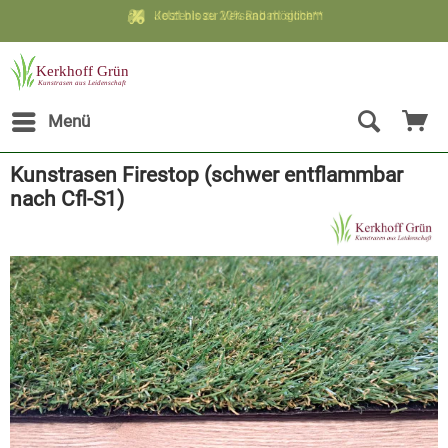
Kostenloser Versand möglich**
Jetzt bis zu 20% Rabatt sichern
Menü
Kunstrasen Firestop (schwer entflammbar
nach Cfl-S1)