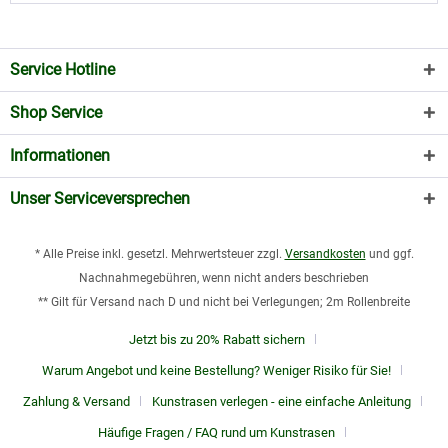
tragfähig zu machen, wird der Bruchsand / Schotter dann mit
einer Rüttelplatte verdichtet und plan abgezogen. Auf einem so
vorbereiten Untergrund kann der Kunstrasen im Garten ideal
Service Hotline
verlegt werden. Weitere Details zu dem Thema finden Sie
hier
.
Shop Service
Ist es viel Arbeit, Kunstrasen im Garten zu pflegen?
Informationen
Hier kommen wir zu einem wesentlichen Punkt der immer Kunden
zu Kunstrasen greifen lässt. Neben der heute nahezu perfekten
Unser Serviceversprechen
Optik beschränkt sich der Pflegeaufwand auf das Absaugen von
organischen Resten und das gelegentliche Aufkehren mit einem
* Alle Preise inkl. gesetzl. Mehrwertsteuer zzgl.
Versandkosten
und ggf.
Straßenbesen. Weiterhin sprechen auch – entgegen vielfacher
Nachnahmegebühren, wenn nicht anders beschrieben
Vermutung – ökologische Faktoren für Kunstrasen: Bspw. spart
** Gilt für Versand nach D und nicht bei Verlegungen; 2m Rollenbreite
man Trinkwasser für die Bewässerung, was sich auch im
Geldbeutel bemerkbar macht. Ebenso entfällt bei Kunstrasen
Jetzt bis zu 20% Rabatt sichern
natürlich Dünger und Unkrautvernichtern aller Art, was sich
Warum Angebot und keine Bestellung? Weniger Risiko für Sie!
wiederum positiv auf Natur und Geldbeutel auswirkt. Auch
Zahlung & Versand
Kunstrasen verlegen - eine einfache Anleitung
Rasenschnitt muss nicht eingesetzt werden. Die komplette
Häufige Fragen / FAQ rund um Kunstrasen
Antwort zu diesem Thema finden Sie
hier
.