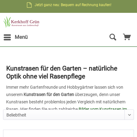
Jetzt ganz neu: Bequem auf Rechnung kaufen!
Menü
Kunstrasen für den Garten – natürliche
Optik ohne viel Rasenpflege
Immer mehr Gartenfreunde und Hobbygärtner lassen sich von
unserem
Kunstrasen für den Garten
überzeugen, denn unser
Kunstrasen besteht problemlos jeden Vergleich mit natürlichem
Rasen. Hier finden Sie auch zahlreiche
Bilder vom Kunstrasen im
Garten
.
Gerne können Sie auch direkt ein kostenloses Kunstrasen-Muster
anfordern.
=> Zum kostenlosen Kunstrasen-Muster