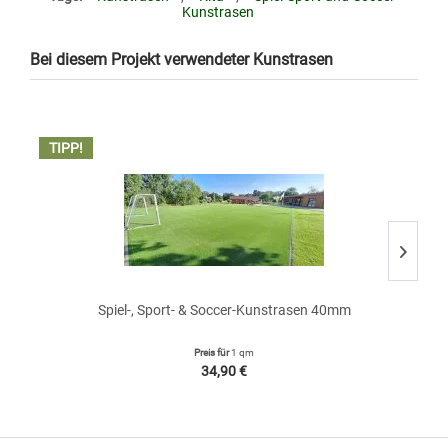
Kunstrasen
Bei diesem Projekt verwendeter Kunstrasen
• 
TIPP!
T
Spiel-, Sport- & Soccer-Kunstrasen 40mm
Preis für
1 qm
34,90 €