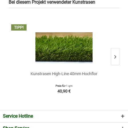
Bei diesem Projekt verwendeter Kunstrasen
• 
TIPP!
T
Kunstrasen High-Line 40mm Hochflor
Preis für
1 qm
40,90 €
Service Hotline