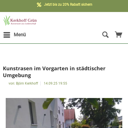
Kostenloser Versand möglich**
Jetzt bis zu 20% Rabatt sichern
Menü
Kunstrasen im Vorgarten in städtischer
Umgebung
von:
Björn Kerkhoff
14.09.25 19:55