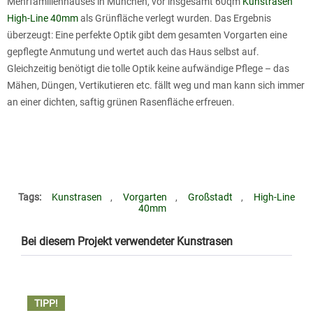
Mehrfamilienhauses in München, vor insgesamt 60qm
Kunstrasen
High-Line 40mm
als Grünfläche verlegt wurden. Das Ergebnis
überzeugt: Eine perfekte Optik gibt dem gesamten Vorgarten eine
gepflegte Anmutung und wertet auch das Haus selbst auf.
Gleichzeitig benötigt die tolle Optik keine aufwändige Pflege – das
Mähen, Düngen, Vertikutieren etc. fällt weg und man kann sich immer
an einer dichten, saftig grünen Rasenfläche erfreuen.
Tags:
Kunstrasen
,
Vorgarten
,
Großstadt
,
High-Line
40mm
Bei diesem Projekt verwendeter Kunstrasen
• 
TIPP!
T