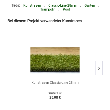
Tags:
Kunstrasen
,
Classic-Line 28mm
,
Garten
,
Trampolin
,
Pool
Bei diesem Projekt verwendeter Kunstrasen
• 
Kunstrasen Classic-Line 28mm
Preis für
1 qm
25,90 €