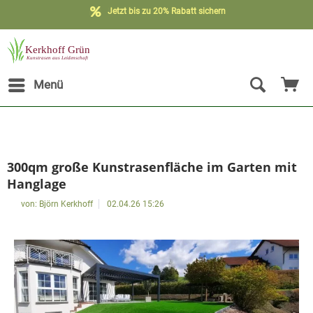
Kostenloser Versand möglich**
Jetzt bis zu 20% Rabatt sichern
Menü
300qm große Kunstrasenfläche im Garten mit
Hanglage
von:
Björn Kerkhoff
02.04.26 15:26