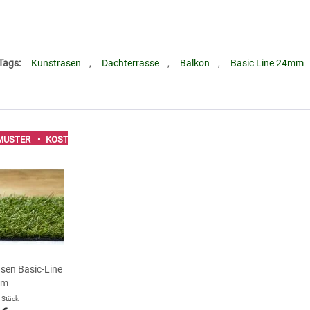
Tags:
Kunstrasen
,
Dachterrasse
,
Balkon
,
Basic Line 24mm
MUSTER
• KOSTENLOSES MUSTER
en Basic-Line
mm
 Stück