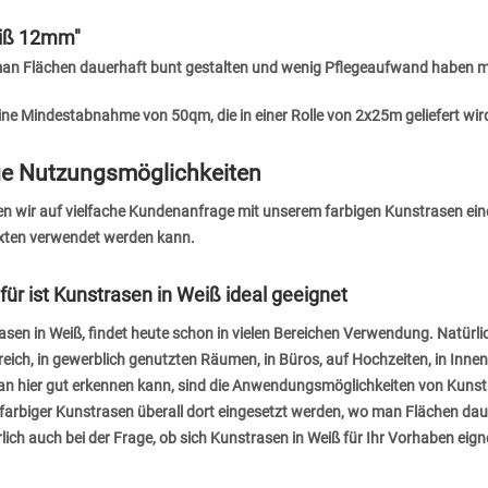
eiß 12mm"
n man Flächen dauerhaft bunt gestalten und wenig Pflegeaufwand haben 
ine Mindestabnahme von 50qm, die in einer Rolle von 2x25m geliefert wir
tige Nutzungsmöglichkeiten
en wir auf vielfache Kundenanfrage mit unserem farbigen Kunstrasen eine
exten verwendet werden kann.
ür ist Kunstrasen in Weiß ideal geeignet
rasen in Weiß, findet heute schon in vielen Bereichen Verwendung. Natürl
reich, in gewerblich genutzten Räumen, in Büros, auf Hochzeiten, in Innen
n hier gut erkennen kann, sind die Anwendungsmöglichkeiten von Kuns
nn farbiger Kunstrasen überall dort eingesetzt werden, wo man Flächen da
ich auch bei der Frage, ob sich Kunstrasen in Weiß für Ihr Vorhaben eign