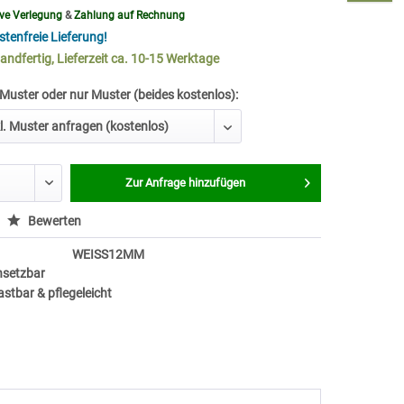
ive Verlegung
&
Zahlung auf Rechnung
tenfreie Lieferung!
andfertig, Lieferzeit ca. 10-15 Werktage
 Muster oder nur Muster (beides kostenlos):
Zur Anfrage hinzufügen
Bewerten
WEISS12MM
insetzbar
astbar & pflegeleicht