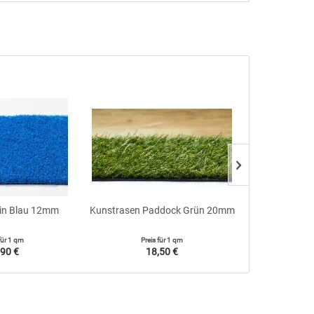
TIPP!
 in Blau 12mm
Kunstrasen Paddock Grün 20mm
Kunstrasen
Ho
für
1 qm
Preis für
1 qm
Prei
,90 €
18,50 €
4