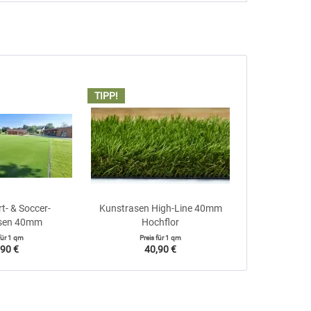
TIPP!
rt- & Soccer-
Kunstrasen High-Line 40mm
sen 40mm
Hochflor
für
1 qm
Preis für
1 qm
,90 €
40,90 €