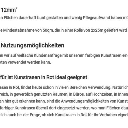
ot 12mm"
man Flächen dauerhaft bunt gestalten und wenig Pflegeaufwand haben m
ne Mindestabnahme von 50qm, die in einer Rolle von 2x25m geliefert wird 
ge Nutzungsmöglichkeiten
en wir auf vielfache Kundenanfrage mit unserem farbigen Kunstrasen eine
exten verwendet werden kann.
r ist Kunstrasen in Rot ideal geeignet
rasen in Rot, findet heute schon in vielen Bereichen Verwendung. Natürlic
reich, in gewerblich genutzten Räumen, in Büros, auf Hochzeiten, in Innen
n hier gut erkennen kann, sind die Anwendungsmöglichkeiten von Kuns
nn farbiger Kunstrasen überall dort eingesetzt werden, wo man Flächen da
ch auch bei der Frage, ob sich Kunstrasen in Rot für Ihr Vorhaben eigne