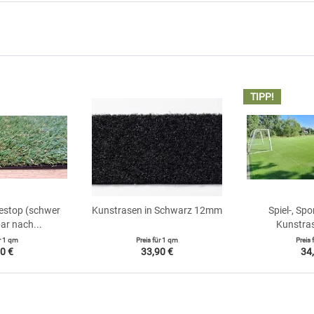
TIPP!
estop (schwer
Kunstrasen in Schwarz 12mm
Spiel-, Spo
r nach...
Kunstra
r
1 qm
Preis für
1 qm
Preis 
0 €
33,90 €
34