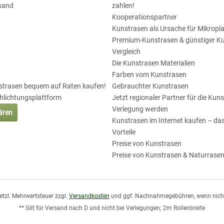
sand
zahlen!
t
Kooperationspartner
Kunstrasen als Ursache für Mikropla
Premium-Kunstrasen & günstiger K
Vergleich
Die Kunstrasen Materialien
Farben vom Kunstrasen
nstrasen bequem auf Raten kaufen!
Gebrauchter Kunstrasen
chlichtungsplattform
Jetzt regionaler Partner für die Kun
Verlegung werden
lären
Kunstrasen im Internet kaufen – das
Vorteile
Preise von Kunstrasen
Preise von Kunstrasen & Naturrase
esetzl. Mehrwertsteuer zzgl.
Versandkosten
und ggf. Nachnahmegebühren, wenn nicht
** Gilt für Versand nach D und nicht bei Verlegungen; 2m Rollenbreite