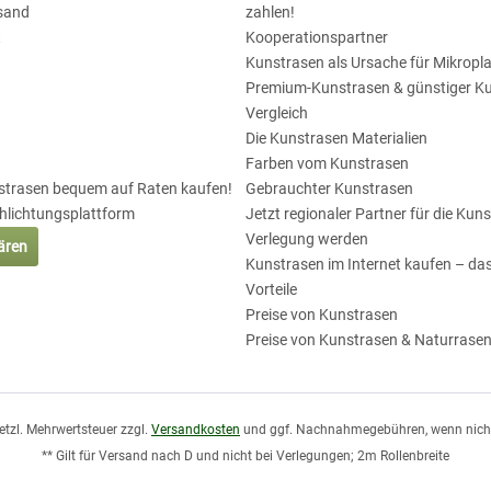
sand
zahlen!
t
Kooperationspartner
Kunstrasen als Ursache für Mikropla
Premium-Kunstrasen & günstiger K
Vergleich
Die Kunstrasen Materialien
Farben vom Kunstrasen
nstrasen bequem auf Raten kaufen!
Gebrauchter Kunstrasen
chlichtungsplattform
Jetzt regionaler Partner für die Kun
Verlegung werden
lären
Kunstrasen im Internet kaufen – das
Vorteile
Preise von Kunstrasen
Preise von Kunstrasen & Naturrase
esetzl. Mehrwertsteuer zzgl.
Versandkosten
und ggf. Nachnahmegebühren, wenn nicht
** Gilt für Versand nach D und nicht bei Verlegungen; 2m Rollenbreite