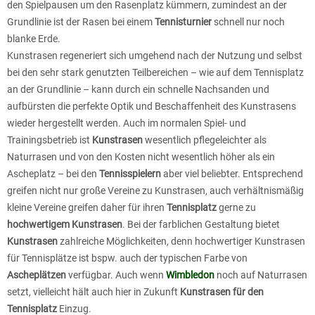
den Spielpausen um den Rasenplatz kümmern, zumindest an der
Grundlinie ist der Rasen bei einem
Tennisturnier
schnell nur noch
blanke Erde.
Kunstrasen regeneriert sich umgehend nach der Nutzung und selbst
bei den sehr stark genutzten Teilbereichen – wie auf dem Tennisplatz
an der Grundlinie – kann durch ein schnelle Nachsanden und
aufbürsten die perfekte Optik und Beschaffenheit des Kunstrasens
wieder hergestellt werden. Auch im normalen Spiel- und
Trainingsbetrieb ist
Kunstrasen
wesentlich pflegeleichter als
Naturrasen und von den Kosten nicht wesentlich höher als ein
Ascheplatz – bei den
Tennisspielern
aber viel beliebter. Entsprechend
greifen nicht nur große Vereine zu Kunstrasen, auch verhältnismäßig
kleine Vereine greifen daher für ihren
Tennisplatz
gerne zu
hochwertigem Kunstrasen
. Bei der farblichen Gestaltung bietet
Kunstrasen
zahlreiche Möglichkeiten, denn hochwertiger Kunstrasen
für Tennisplätze ist bspw. auch der typischen Farbe von
Ascheplätzen
verfügbar. Auch wenn
Wimbledon
noch auf Naturrasen
setzt, vielleicht hält auch hier in Zukunft
Kunstrasen für den
Tennisplatz
Einzug.