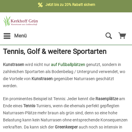
Jetzt bis zu 20% Rabatt sichern
Menü
Tennis, Golf & weitere Sportarten
Kunstrasen
wird nicht nur
auf Fußballplätzen
genutzt, sondern in
zahlreichen Sportarten als Bodenbelag / Untergrund verwendet, wo
die Vorteile von
Kunstrasen
gegenüber Naturrasen geschätzt
werden.
Ein prominentes Beispiel ist Tennis: Jeder kennt die
Rasenplätze
am
Ende eines
Tennis
-Turniers, wenn die ehemals perfekt gepflegten
Naturrasen-Plätze mehr braun als grün sind, denn so eine hohe
Belastung kann kein Naturrasen ohne entsprechende Konsequenzen
verkraften. Da kann sich der
Greenkeeper
auch noch so intensiv in